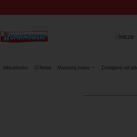
s
w
i
r
e
s
Aktualności
O firmie
Maszyny nowe
Dostępne od ręk