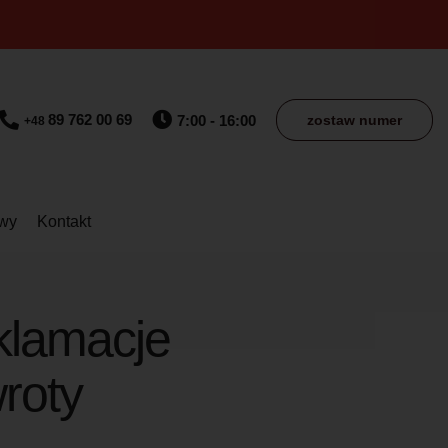
89 762 00 69
7:00 - 16:00
zostaw numer
+48
owy
Kontakt
klamacje
wroty