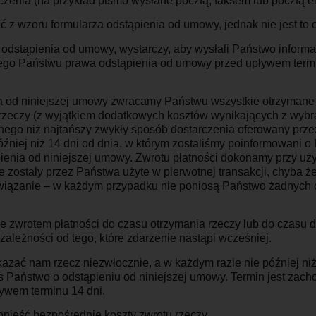
enia (na przykład pismo wysłane pocztą, faksem lub pocztą el
 z wzoru formularza odstąpienia od umowy, jednak nie jest to
odstąpienia od umowy, wystarczy, aby wysłali Państwo informa
ego Państwu prawa odstąpienia od umowy przed upływem termi
a od niniejszej umowy zwracamy Państwu wszystkie otrzymane 
 rzeczy (z wyjątkiem dodatkowych kosztów wynikających z wyb
nego niż najtańszy zwykły sposób dostarczenia oferowany przez
źniej niż 14 dni od dnia, w którym zostaliśmy poinformowani o
enia od niniejszej umowy. Zwrotu płatności dokonamy przy uż
e zostały przez Państwa użyte w pierwotnej transakcji, chyba ż
wiązanie – w każdym przypadku nie poniosą Państwo żadnych o
 zwrotem płatności do czasu otrzymania rzeczy lub do czasu 
zależności od tego, które zdarzenie nastąpi wcześniej.
azać nam rzecz niezwłocznie, a w każdym razie nie później niż
 Państwo o odstąpieniu od niniejszej umowy. Termin jest zacho
ywem terminu 14 dni.
nieść bezpośrednie koszty zwrotu rzeczy.