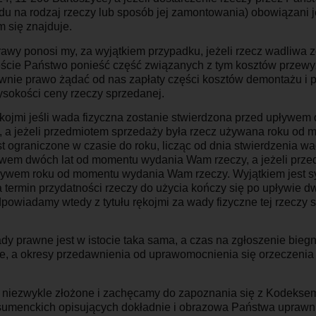
ędu na rodzaj rzeczy lub sposób jej zamontowania) obowiązani 
m się znajduje.
awy ponosi my, za wyjątkiem przypadku, jeżeli rzecz wadliwa 
ście Państwo ponieść część związanych z tym kosztów przewy
ywnie prawo żądać od nas zapłaty części kosztów demontażu i
sokości ceny rzeczy sprzedanej.
kojmi jeśli wada fizyczna zostanie stwierdzona przed upływem
 a jeżeli przedmiotem sprzedaży była rzecz używana roku od 
t ograniczone w czasie do roku, licząc od dnia stwierdzenia w
ywem dwóch lat od momentu wydania Wam rzeczy, a jeżeli prze
ywem roku od momentu wydania Wam rzeczy. Wyjątkiem jest sy
a termin przydatności rzeczy do użycia kończy się po upływie 
owiadamy wtedy z tytułu rękojmi za wady fizyczne tej rzeczy 
y prawne jest w istocie taka sama, a czas na zgłoszenie bieg
e, a okresy przedawnienia od uprawomocnienia się orzeczenia
t niezwykle złożone i zachęcamy do zapoznania się z Kodeksem
sumenckich opisujących dokładnie i obrazowa Państwa uprawni