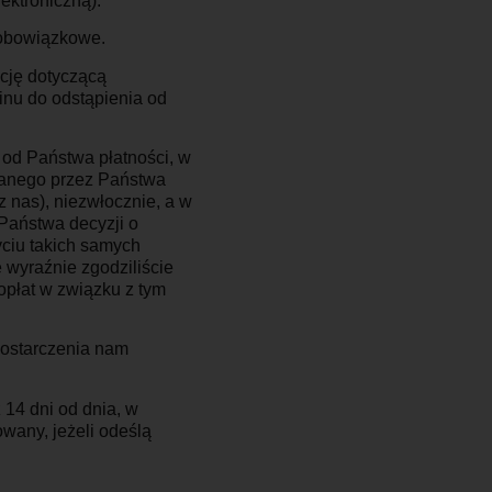
ektroniczną).
 obowiązkowe.
cję dotyczącą
nu do odstąpienia od
od Państwa płatności, w
ranego przez Państwa
 nas), niezwłocznie, a w
 Państwa decyzji o
yciu takich samych
e wyraźnie zgodziliście
płat w związku z tym
dostarczenia nam
 14 dni od dnia, w
wany, jeżeli odeślą