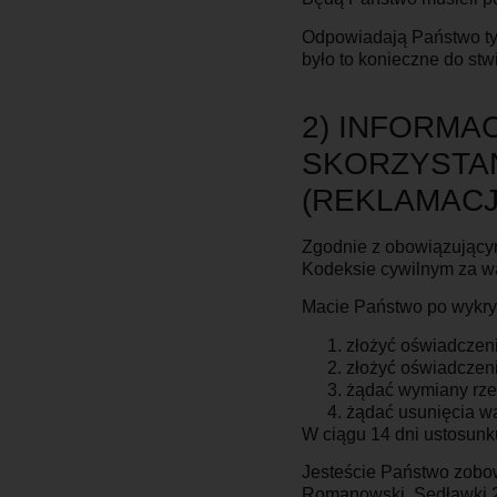
Odpowiadają Państwo tylk
było to konieczne do stw
2) INFORMA
SKORZYSTAN
(REKLAMACJ
Zgodnie z obowiązujący
Kodeksie cywilnym za wa
Macie Państwo po wykry
złożyć oświadczeni
złożyć oświadczeni
żądać wymiany rze
żądać usunięcia w
W ciągu 14 dni ustosunk
Jesteście Państwo zobow
Romanowski, Sędławki 24