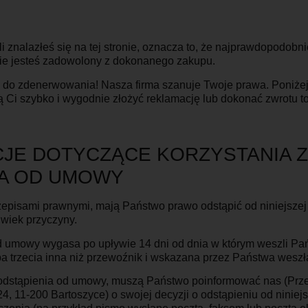
i znalazłeś się na tej stronie, oznacza to, że najprawdopodobni
 nie jesteś zadowolony z dokonanego zakupu.
do zdenerwowania! Nasza firma szanuje Twoje prawa. Poniżej
lą Ci szybko i wygodnie złożyć reklamację lub dokonać zwrotu 
CJE DOTYCZĄCE KORZYSTANIA 
IA OD UMOWY
zepisami prawnymi, mają Państwo prawo odstąpić od niniejsze
lwiek przyczyny.
d umowy wygasa po upływie 14 dni od dnia w którym weszli Pa
ba trzecia inna niż przewoźnik i wskazana przez Państwa weszł
 odstąpienia od umowy, muszą Państwo poinformować nas (Prz
, 11-200 Bartoszyce) o swojej decyzji o odstąpieniu od ninie