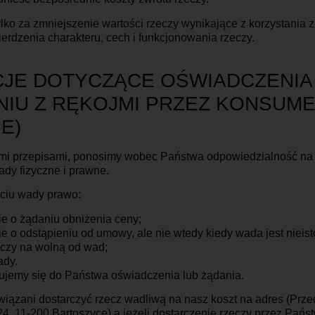
o za zmniejszenie wartości rzeczy wynikające z korzystania z 
ierdzenia charakteru, cech i funkcjonowania rzeczy.
CJE DOTYCZĄCE OŚWIADCZENIA
IU Z RĘKOJMI PRZEZ KONSUM
E)
mi przepisami, ponosimy wobec Państwa odpowiedzialność na
dy fizyczne i prawne.
ciu wady prawo:
e o żądaniu obniżenia ceny;
e o odstąpieniu od umowy, ale nie wtedy kiedy wada jest nieist
czy na wolną od wad;
ady.
ujemy się do Państwa oświadczenia lub żądania.
iązani dostarczyć rzecz wadliwą na nasz koszt na adres (Prze
, 11-200 Bartoszyce) a jeżeli dostarczenie rzeczy przez Pańs