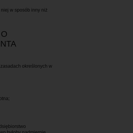
niej w sposób inny niż
 O
ENTA
 zasadach określonych w
otna;
dsiębiorstwo
two byłoby nadmiernie