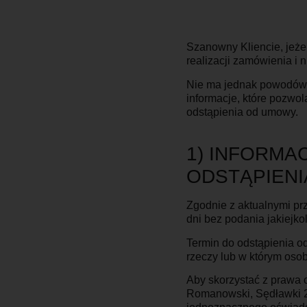
Szanowny Kliencie, jeżel
realizacji zamówienia i
Nie ma jednak powodów 
informacje, które pozwo
odstąpienia od umowy.
1) INFORMA
ODSTĄPIEN
Zgodnie z aktualnymi pr
dni bez podania jakiejko
Termin do odstąpienia o
rzeczy lub w którym oso
Aby skorzystać z prawa
Romanowski, Sędławki 24