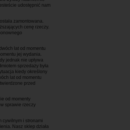
jesteście udostępnić nam
została zamontowana.
ższających cenę rzeczy.
 ponownego
 dwóch lat od momentu
momentu jej wydania.
ady jednak nie upływa
dmiotem sprzedaży była
tuacja kiedy określony
dwóch lat od momentu
stwierdzone przed
nie od momenty
 w sprawie rzeczy
 cywilnym i stronami
enia. Nasz sklep działa