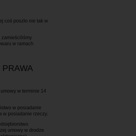
ej coś poszło nie tak w
 zamieściliśmy
towaru w ramach
Z PRAWA
j umowy w terminie 14
ństwo w posiadanie
a w posiadanie rzeczy.
edsiębiorstwo
jszej umowy w drodze