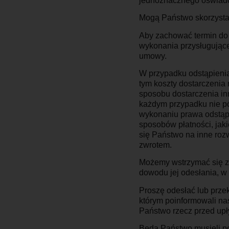
jednoznacznego oświadcz
Mogą Państwo skorzystać
Aby zachować termin do 
wykonania przysługując
umowy.
W przypadku odstąpieni
tym koszty dostarczenia
sposobu dostarczenia in
każdym przypadku nie pó
wykonaniu prawa odstąpi
sposobów płatności, jaki
się Państwo na inne roz
zwrotem.
Możemy wstrzymać się ze
dowodu jej odesłania, w 
Proszę odesłać lub przek
którym poinformowali nas
Państwo rzecz przed upł
Będą Państwo musieli po