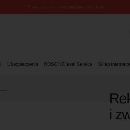
89 762 00 69 - Pomoc zakupowa 7:00 - 16:00
i
Ubezpieczenia
BOSCH Diesel Service
Sklep internet
Re
i z