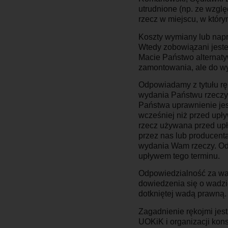
utrudnione (np. ze wzgl
rzecz w miejscu, w który
Koszty wymiany lub napr
Wtedy zobowiązani jeste
Macie Państwo alternat
zamontowania, ale do wy
Odpowiadamy z tytułu rę
wydania Państwu rzeczy,
Państwa uprawnienie jes
wcześniej niż przed upł
rzecz używana przed upł
przez nas lub producent
wydania Wam rzeczy. Odp
upływem tego terminu.
Odpowiedzialność za wad
dowiedzenia się o wadzi
dotkniętej wadą prawną.
Zagadnienie rękojmi jes
UOKiK i organizacji kon